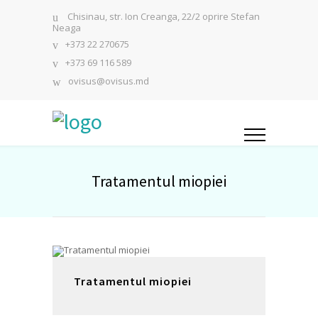
Chisinau, str. Ion Creanga, 22/2 oprire Stefan
Neaga
+373 22 270675
+373 69 116 589
ovisus@ovisus.md
Tratamentul miopiei
Tratamentul miopiei