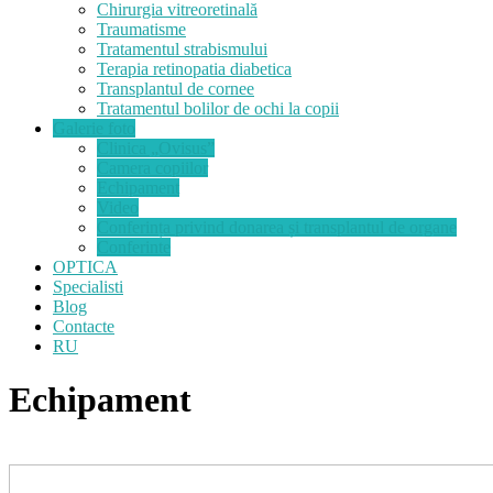
Chirurgia vitreoretinală
Traumatisme
Tratamentul strabismului
Terapia retinopatia diabetica
Transplantul de cornee
Tratamentul bolilor de ochi la copii
Galerie foto
Clinica „Ovisus”
Camera copiilor
Echipament
Video
Conferința privind donarea și transplantul de organe
Conferinte
OPTICA
Specialisti
Blog
Contacte
RU
Echipament