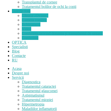
Transplantul de cornee
Tratamentul bolilor de ochi la copii
Galerie foto
Clinica „Ovisus”
Camera copiilor
Echipament
Video
Conferința privind donarea și transplantul de organe
Conferinte
OPTICA
Specialisti
Blog
Contacte
RU
Acasa
Despre noi
Servicii
Diagnostica
Tratamentul cataractei
Tratamentul glaucomei
Astigmatismul
Tratamentul miopiei
Hipermetropia
Maladiilor inflamatorii