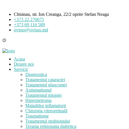
Chisinau, str. Ion Creanga, 22/2 oprire Stefan Neaga
+373 22 270675
+373 69 116 589
ovisus@ovisus.md
Acasa
Despre noi
Servicii
Diagnostica
Tratamentul cataractei
Tratamentul glaucomei
Astigmatismul
Tratamentul miopiei
Hipermetropia
Maladiilor inflamatorii
Chirurgia vitreoretinală
Traumatisme
Tratamentul strabismului
Terapia retinopatia diabetica