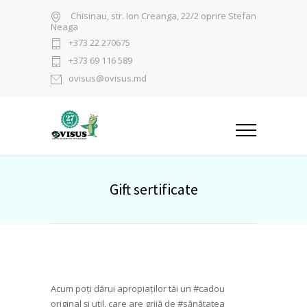
Chisinau, str. Ion Creanga, 22/2 oprire Stefan
Neaga
+373 22 270675
+373 69 116 589
ovisus@ovisus.md
Gift sertificate
Acum poți dărui apropiaților tăi un #cadou
original și util, care are grijă de #sănătatea