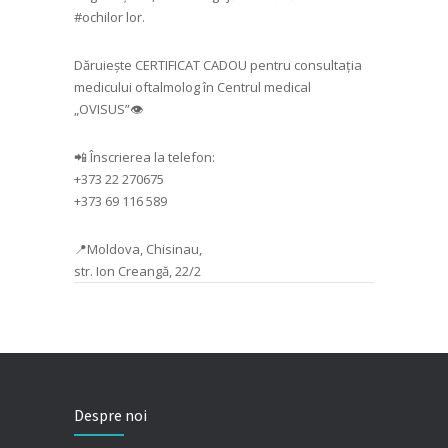
#ochilor lor.
Dăruiește CERTIFICAT CADOU pentru consultația
medicului oftalmolog în Centrul medical
„OVISUS”👁
📲 Înscrierea la telefon:
+373 22 270675
+373 69 116 589
📍Moldova, Chisinau,
str. Ion Creangă, 22/2
Despre noi