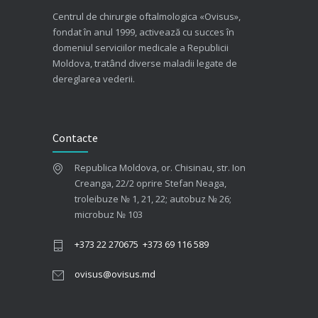
Centrul de chirurgie oftalmologica «Ovisus»,
fondat în anul 1999, activează cu succes în
domeniul serviciilor medicale a Republicii
Moldova, tratând diverse maladii legate de
dereglarea vederii.
Contacte
Republica Moldova, or. Chisinau, str. Ion
Creanga, 22/2 oprire Stefan Neaga,
troleibuze № 1, 21, 22; autobuz № 26;
microbuz № 103
+373 22 270675
+373 69 116 589
ovisus@ovisus.md