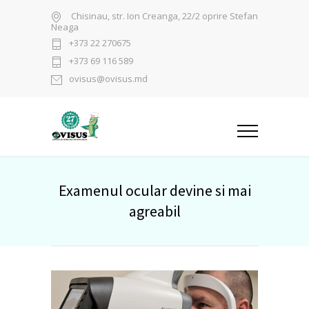
Chisinau, str. Ion Creanga, 22/2 oprire Stefan
Neaga
+373 22 270675
+373 69 116 589
ovisus@ovisus.md
Examenul ocular devine si mai
agreabil