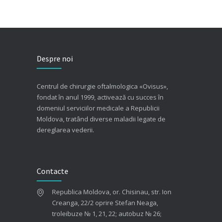
Despre noi
Centrul de chirurgie oftalmologica «Ovisus»,
fondat în anul 1999, activează cu succes în
domeniul serviciilor medicale a Republicii
Moldova, tratând diverse maladii legate de
dereglarea vederii.
Contacte
Republica Moldova, or. Chisinau, str. Ion
Creanga, 22/2 oprire Stefan Neaga,
troleibuze № 1, 21, 22; autobuz № 26;