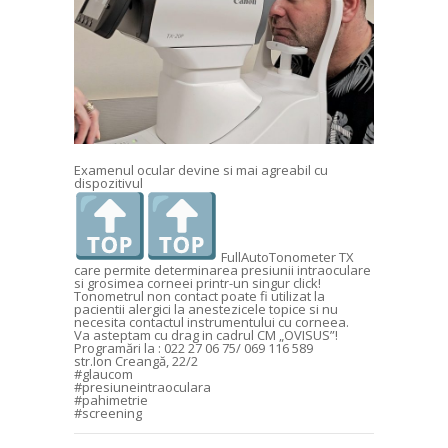
Examenul ocular devine si mai agreabil cu
dispozitivul
FullAutoTonometer TX
care permite determinarea presiunii intraoculare
si grosimea corneei printr-un singur click!
Tonometrul non contact poate fi utilizat la
pacientii alergici la anestezicele topice si nu
necesita contactul instrumentului cu corneea.
Va asteptam cu drag in cadrul CM „OVISUS”!
Programări la : 022 27 06 75/ 069 116 589
str.Ion Creangă, 22/2
#glaucom
#presiuneintraoculara
#pahimetrie
#screening