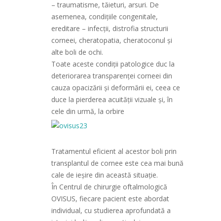
– traumatisme, tăieturi, arsuri. De
asemenea, condițiile congenitale,
ereditare – infecţii, distrofia structurii
corneei, cheratopatia, cheratoconul şi
alte boli de ochi.
Toate aceste condiții patologice duc la
deteriorarea transparenței corneei din
cauza opacizării și deformării ei, ceea ce
duce la pierderea acuității vizuale și, în
cele din urmă, la orbire
Tratamentul eficient al acestor boli prin
transplantul de cornee este cea mai bună
cale de ieșire din această situație.
În Centrul de chirurgie oftalmologică
OVISUS, fiecare pacient este abordat
individual, cu studierea aprofundată a