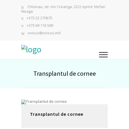
Chisinau, str. Ion Creanga, 22/2 oprire Stefan
Neaga
+373 22 270675
+373 69 116 589
ovisus@ovisus.md
Transplantul de cornee
Transplantul de cornee