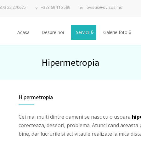
373 22 270675
+373 69 116 589
ovisus@ovisus.md
Acasa
Despre noi
Servicii
Galerie foto
Hipermetropia
Hipermetropia
Cei mai multi dintre oameni se nasc cu o usoara
hip
corecteaza, deseori, problema. Atunci cand aceasta p
bine, dar lucrurile si activitatile realizate la mica dis