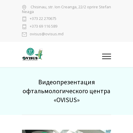
Chisinau, str. Ion Creanga, 22/2 oprire Stefan
Neaga
+373 22 270675
+373 69 116 589
ovisus@ovisus.md
Видеопрезентация
офтальмологического центра
«OVISUS»