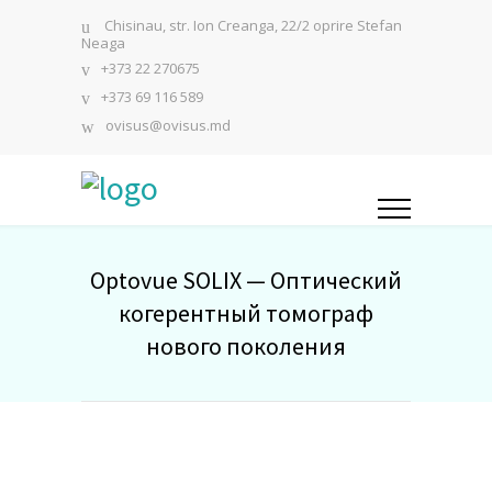
Chisinau, str. Ion Creanga, 22/2 oprire Stefan
Neaga
+373 22 270675
+373 69 116 589
ovisus@ovisus.md
Optovue SOLIX — Оптический
когерентный томограф
нового поколения